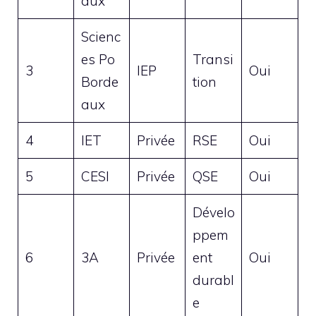
aux
Scienc
es Po
Transi
3
IEP
Oui
Borde
tion
aux
4
IET
Privée
RSE
Oui
5
CESI
Privée
QSE
Oui
Dévelo
ppem
6
3A
Privée
ent
Oui
durabl
e