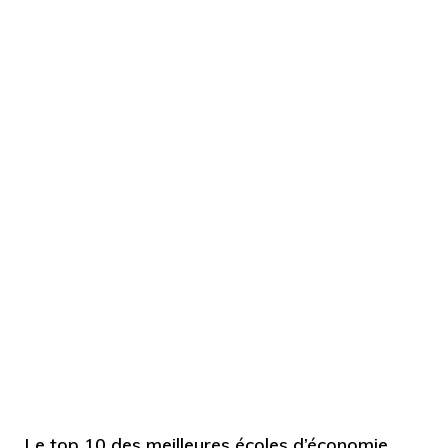
Le top 10 des meilleures écoles d’économie