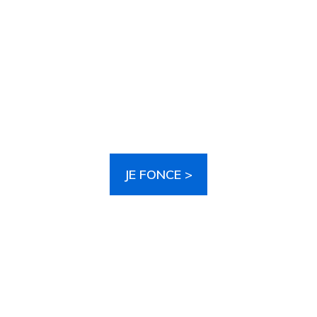
After BAC
vous accompagne dans
votre orientation
JE FONCE >